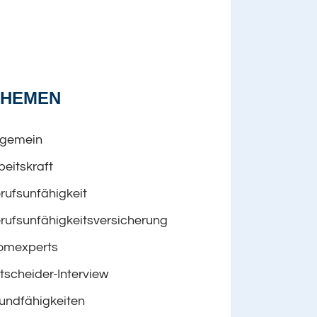
THEMEN
lgemein
beitskraft
rufsunfähigkeit
rufsunfähigkeitsversicherung
omexperts
tscheider-Interview
undfähigkeiten