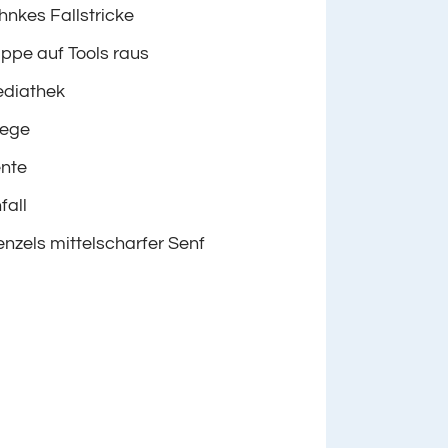
hnkes Fallstricke
ppe auf Tools raus
diathek
lege
nte
fall
nzels mittelscharfer Senf