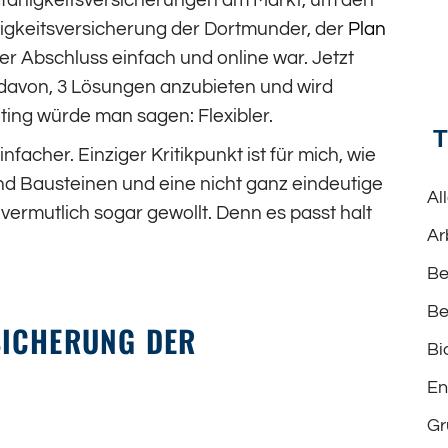
dfähigkeitsversicherungen am Markt, um den
higkeitsversicherung der Dortmunder, der
Plan
 der Abschluss einfach und online war. Jetzt
davon, 3 Lösungen anzubieten und wird
ing würde man sagen: Flexibler.
nfacher. Einziger Kritikpunkt ist für mich, wie
nd Bausteinen und eine nicht ganz eindeutige
Al
vermutlich sogar gewollt. Denn es passt halt
Ar
Be
Be
SICHERUNG DER
Bi
En
Gr