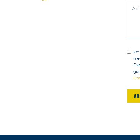
Ich
mei
Die
gen
Da
AB